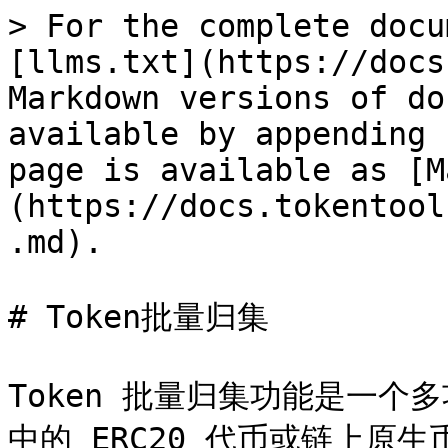
> For the complete docu
[llms.txt](https://docs
Markdown versions of do
available by appending 
page is available as [M
(https://docs.tokentool
.md).

# Token批量归集

Token 批量归集功能是一
中的 ERC20 代币或链上原生